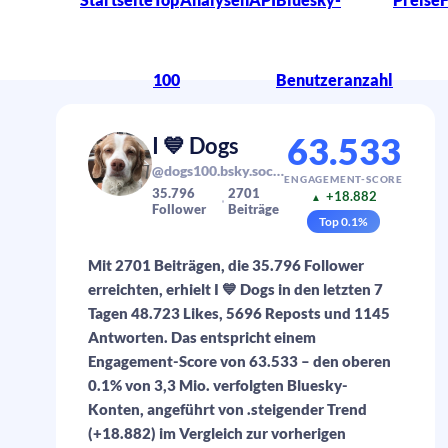
100
Benutzeranzahl
63.533
I 💙 Dogs
@dogs100.bsky.social
ENGAGEMENT-SCORE
35.796
2701
+18.882
▲
Follower
Beiträge
Top
0.1
%
Mit 2701 Beiträgen, die 35.796 Follower
erreichten, erhielt I 💙 Dogs in den letzten 7
Tagen 48.723 Likes, 5696 Reposts und 1145
Antworten. Das entspricht einem
Engagement-Score von 63.533 – den oberen
0.1% von 3,3 Mio. verfolgten Bluesky-
Konten, angeführt von .steigender Trend
(+18.882) im Vergleich zur vorherigen