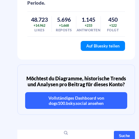
Periode.
48.723
5.696
1.145
450
+14.962
+1.668
+233
+122
LIKES
REPOSTS
ANTWORTEN
FOLGT
Auf Bluesky teilen
Möchtest du Diagramme, historische Trends
und Analysen pro Beitrag für dieses Konto?
Vollständiges Dashboard von
dogs100.bsky.social
ansehen
Suche