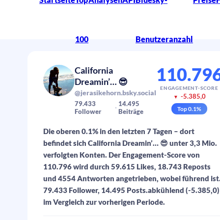
100
Benutzeranzahl
110.79
California
Dreamin’… 😎
ENGAGEMENT-SCORE
@jerasikehorn.bsky.social
-5.385,0
▼
79.433
14.495
Top
0.1
%
Follower
Beiträge
Die oberen 0.1% in den letzten 7 Tagen – dort
befindet sich California Dreamin’… 😎 unter 3,3 Mio.
verfolgten Konten. Der Engagement-Score von
110.796 wird durch 59.615 Likes, 18.743 Reposts
und 4554 Antworten angetrieben, wobei führend ist
79.433 Follower, 14.495 Posts.abkühlend (-5.385,0)
im Vergleich zur vorherigen Periode.