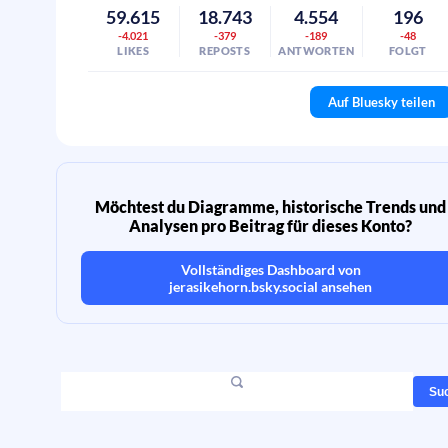
59.615
18.743
4.554
196
-4.021
-379
-189
-48
LIKES
REPOSTS
ANTWORTEN
FOLGT
Auf Bluesky teilen
Möchtest du Diagramme, historische Trends und
Analysen pro Beitrag für dieses Konto?
Vollständiges Dashboard von
jerasikehorn.bsky.social
ansehen
Su