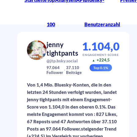
100
Benutzeranzahl
1.104,0
jenny
tightpants
ENGAGEMENT-SCORE
+224,5
@jtp.bsky.social
▲
97.064
37.110
Top
0.1
%
Follower
Beiträge
Von 1,4 Mio. Bluesky-Konten, die in den
letzten 24 Stunden verfolgt wurden, landet
jenny tightpants mit einem Engagement-
Score von 1.104,0 in den oberen 0.1%. Das
meiste Engagement kommt von : 827 Likes,
67 Reposts und 47 Antworten über 37.110
Posts an 97.064 Follower.steigender Trend
(+224,5) im Vergleich zur vorherigen