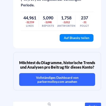
Periode.
44,961
5,090
1,758
237
-32,559
-3,098
-3,012
-31
LIKES
REPOSTS
ANTWORTEN
FOLGT
Auf Bluesky teilen
Möchtest du Diagramme, historische Trends
und Analysen pro Beitrag für dieses Konto?
Vollständiges Dashboard von
parkermolloy.com
ansehen