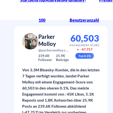
100
Benutzeranzahl
60,503
Parker
Molloy
ENGAGEMENT-SCORE
-47,757
@parkermolloy.com
▼
239.6K
25.9K
Top
0.1
%
Follower
Beiträge
Von 3.3M Bluesky-Konten, die in den letzten
7 Tagen verfolgt wurden, landet Parker
Molloy mit einem Engagement-Score von
60,503 in den oberen 0.1%. Das meiste
Engagement kommt von : 45K Likes, 5.1K
Reposts und 1.8K Antworten über 25.9K
Posts an 239.6K Follower.abkühlend
(-47,757) im Vergleich zur vorherigen