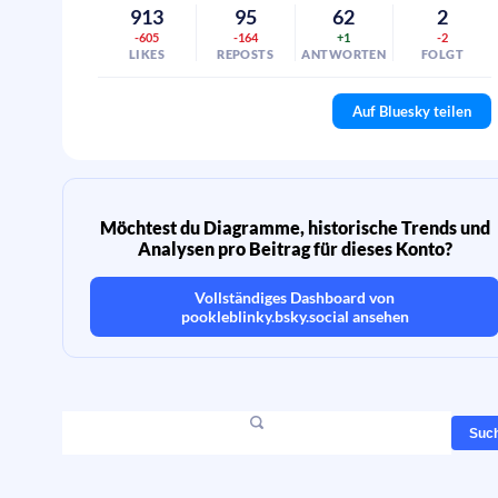
913
95
62
2
-605
-164
+1
-2
LIKES
REPOSTS
ANTWORTEN
FOLGT
Auf Bluesky teilen
Möchtest du Diagramme, historische Trends und
Analysen pro Beitrag für dieses Konto?
Vollständiges Dashboard von
pookleblinky.bsky.social
ansehen
Suc