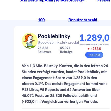
100
Benutzeranzahl
1.289,0
Pookleblinky
@pookleblinky.bsky.social
ENGAGEMENT-SCORE
25.828
45.071
-932,0
▼
Follower
Beiträge
Top
0.1
%
Von 1,3 Mio. Bluesky-Konten, die in den letzten 24
Stunden verfolgt wurden, landet Pookleblinky mit
einem Engagement-Score von 1.289,0 in den
oberen 0.1%. Das meiste Engagement kommt von :
913 Likes, 95 Reposts und 62 Antworten über
45.071 Posts an 25.828 Follower.abkühlend
(-932,0) im Vergleich zur vorherigen Periode.