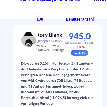
100
Benutzeranzahl
945,0
Rory Blank
@roryblank.bsky.social
ENGAGEMENT-SCORE
21.602
22.488
-1.076,5
▼
Follower
Beiträge
Top
0.1
%
Die oberen 0.1% in den letzten 24 Stunden –
dort befindet sich Rory Blank unter 1,4 Mio.
verfolgten Konten. Der Engagement-Score
von 945,0 wird durch 705 Likes, 71 Reposts
und 31 Antworten angetrieben, wobei
führend ist. 21.602 Follower, 22.488
Posts.abkühlend (-1.076,5) im Vergleich zur
vorherigen Periode.