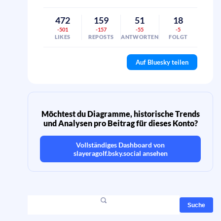
472
159
51
18
-501
-157
-55
-5
LIKES
REPOSTS
ANTWORTEN
FOLGT
Auf Bluesky teilen
Möchtest du Diagramme, historische Trends
und Analysen pro Beitrag für dieses Konto?
Vollständiges Dashboard von
slayeragolf.bsky.social
ansehen
Suche