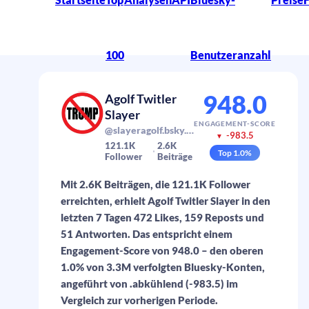
100
Benutzeranzahl
948.0
Agolf Twitler
Slayer
ENGAGEMENT-SCORE
@slayeragolf.bsky.social
-983.5
▼
121.1K
2.6K
Top
1.0
%
Follower
Beiträge
Mit 2.6K Beiträgen, die 121.1K Follower
erreichten, erhielt Agolf Twitler Slayer in den
letzten 7 Tagen 472 Likes, 159 Reposts und
51 Antworten. Das entspricht einem
Engagement-Score von 948.0 – den oberen
1.0% von 3.3M verfolgten Bluesky-Konten,
angeführt von .abkühlend (-983.5) im
Vergleich zur vorherigen Periode.