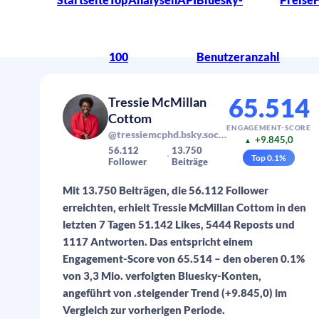
100
Benutzeranzahl
65.514
Tressie McMillan
Cottom
ENGAGEMENT-SCORE
@tressiemcphd.bsky.social
+9.845,0
▲
56.112
13.750
Top
0.1
%
Follower
Beiträge
Mit 13.750 Beiträgen, die 56.112 Follower
erreichten, erhielt Tressie McMillan Cottom in den
letzten 7 Tagen 51.142 Likes, 5444 Reposts und
1117 Antworten. Das entspricht einem
Engagement-Score von 65.514 – den oberen 0.1%
von 3,3 Mio. verfolgten Bluesky-Konten,
angeführt von .steigender Trend (+9.845,0) im
Vergleich zur vorherigen Periode.