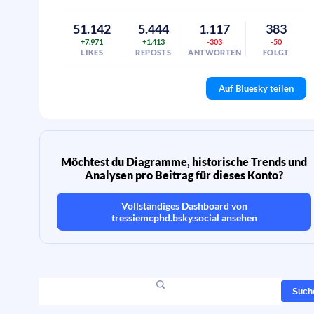
51.142
5.444
1.117
383
+7.971
+1.413
-303
-50
LIKES
REPOSTS
ANTWORTEN
FOLGT
Auf Bluesky teilen
Möchtest du Diagramme, historische Trends und
Analysen pro Beitrag für dieses Konto?
Vollständiges Dashboard von
tressiemcphd.bsky.social
ansehen
Such