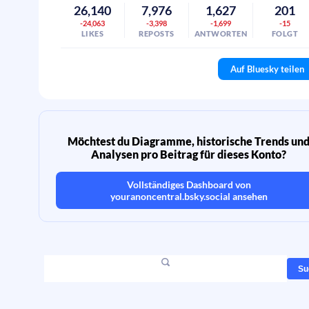
26,140
7,976
1,627
201
-24,063
-3,398
-1,699
-15
LIKES
REPOSTS
ANTWORTEN
FOLGT
Auf Bluesky teilen
Möchtest du Diagramme, historische Trends un
Analysen pro Beitrag für dieses Konto?
Vollständiges Dashboard von
youranoncentral.bsky.social
ansehen
Su