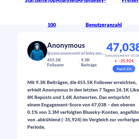
100
Benutzeranzahl
47,03
Anonymous
@youranoncentral.bsky.social
ENGAGEMENT-SCO
455.5K
9.3K
-35,924
▼
Follower
Beiträge
Top
0.1
%
Mit 9.3K Beiträgen, die 455.5K Follower erreichten,
erhielt Anonymous in den letzten 7 Tagen 26.1K Like
8K Reposts und 1.6K Antworten. Das entspricht
einem Engagement-Score von 47,038 – den oberen
0.1% von 3.3M verfolgten Bluesky-Konten, angeführ
von .abkühlend (-35,924) im Vergleich zur vorherige
Periode.