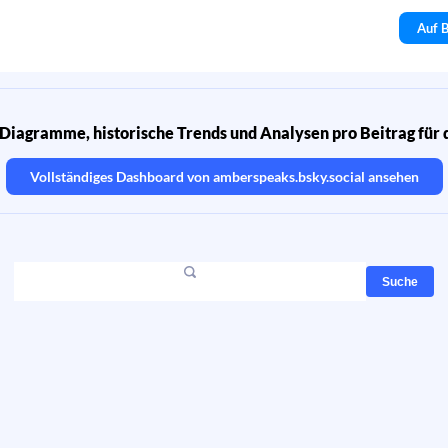
Auf B
Diagramme, historische Trends und Analysen pro Beitrag für 
Vollständiges Dashboard von
amberspeaks.bsky.social
ansehen
Suche