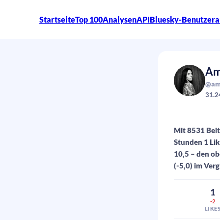
Startseite
Top 100
Analysen
API
Bluesky-Benutzera
Am
@amb
31.2
Mit 8531 Beit
Stunden 1 Li
10,5 – den ob
(-5,0) im Ver
1
-2
LIKE