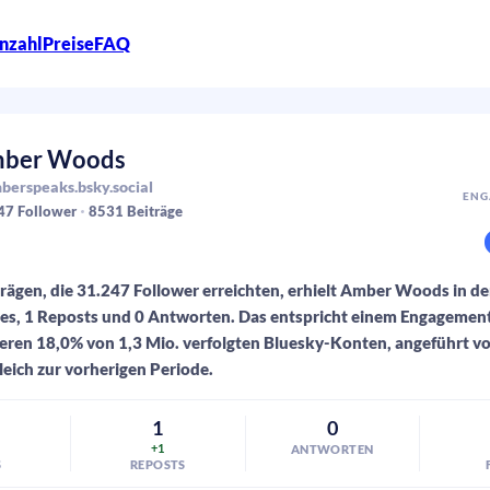
nzahl
Preise
FAQ
ber Woods
erspeaks.bsky.social
ENG
47
Follower
8531
Beiträge
rägen, die 31.247 Follower erreichten, erhielt Amber Woods in de
kes, 1 Reposts und 0 Antworten. Das entspricht einem Engagemen
eren 18,0% von 1,3 Mio. verfolgten Bluesky-Konten, angeführt v
gleich zur vorherigen Periode.
1
0
+1
ANTWORTEN
S
REPOSTS