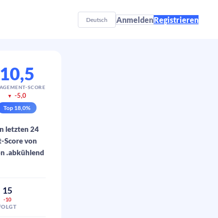
Anmelden
Registrieren
Deutsch
10,5
AGEMENT-SCORE
-5,0
▼
Top
18,0
%
n letzten 24
t-Score von
on .abkühlend
15
-10
FOLGT