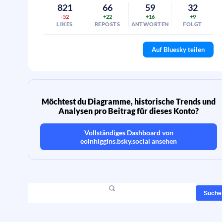
821
66
59
32
-52
+22
+16
+9
LIKES
REPOSTS
ANTWORTEN
FOLGT
Auf Bluesky teilen
Möchtest du Diagramme, historische Trends und
Analysen pro Beitrag für dieses Konto?
Vollständiges Dashboard von
eoinhiggins.bsky.social
ansehen
Suche