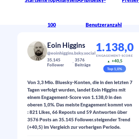
100
Benutzeranzahl
1.138,0
Eoin Higgins
@eoinhiggins.bsky.social
ENGAGEMENT-SCORE
35.145
3576
+40,5
▲
Follower
Beiträge
Top
1,0
%
Von 3,3 Mio. Bluesky-Konten, die in den letzten 7
Tagen verfolgt wurden, landet Eoin Higgins mit
einem Engagement-Score von 1.138,0 in den
oberen 1,0%. Das meiste Engagement kommt von
: 821 Likes, 66 Reposts und 59 Antworten über
3576 Posts an 35.145 Follower.steigender Trend
(+40,5) im Vergleich zur vorherigen Periode.