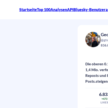
Startseite
Top 100
Analysen
API
Bluesky-Benutzera
Geo
@gtc
836.
Die oberen 0.
1,4 Mio. verf
Reposts und 8
Posts.steigen
6.83
+473
LIKE