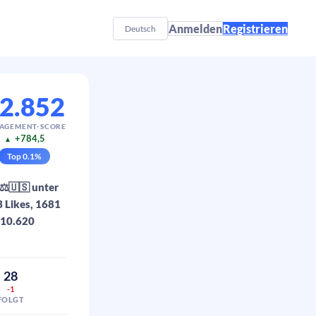
Anmelden
Registrieren
Deutsch
2.852
AGEMENT-SCORE
+784,5
▲
Top
0.1
%
⚖️🇺🇸 unter
 Likes, 1681
 10.620
28
-1
FOLGT