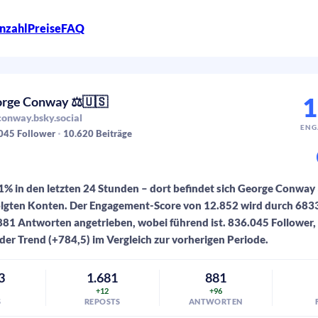
nzahl
Preise
FAQ
1
rge Conway ⚖️🇺🇸
onway.bsky.social
ENG
045
Follower
10.620
Beiträge
1% in den letzten 24 Stunden – dort befindet sich George Conway 
olgten Konten. Der Engagement-Score von 12.852 wird durch 6833
81 Antworten angetrieben, wobei führend ist. 836.045 Follower,
der Trend (+784,5) im Vergleich zur vorherigen Periode.
3
1.681
881
+12
+96
S
REPOSTS
ANTWORTEN