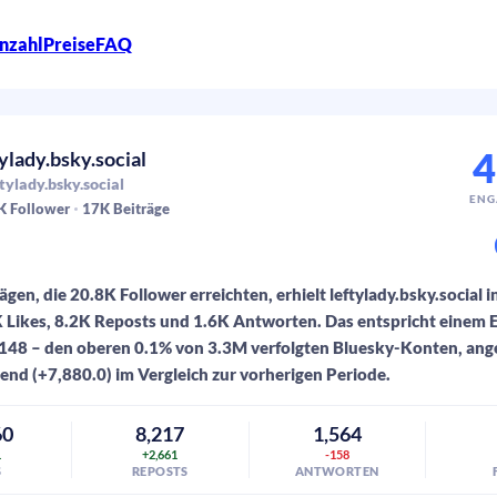
nzahl
Preise
FAQ
4
tylady.bsky.social
tylady.bsky.social
ENG
K
Follower
17K
Beiträge
gen, die 20.8K Follower erreichten, erhielt leftylady.bsky.social i
K Likes, 8.2K Reposts und 1.6K Antworten. Das entspricht einem
,148 – den oberen 0.1% von 3.3M verfolgten Bluesky-Konten, ang
rend (+7,880.0) im Vergleich zur vorherigen Periode.
60
8,217
1,564
1
+2,661
-158
S
REPOSTS
ANTWORTEN