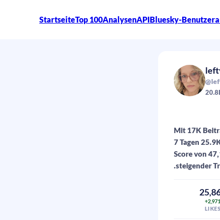
Startseite
Top 100
Analysen
API
Bluesky-Benutzera
lef
@lef
20.8
Mit 17K Beiträ
7 Tagen 25.9
Score von 47
.steigender T
25,8
+2,97
LIKE