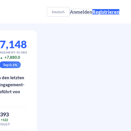
Anmelden
Registrieren
Deutsch
7,148
AGEMENT-SCORE
+7,880.0
▲
Top
0.1
%
n den letzten
 Engagement-
eführt von
393
+122
FOLGT