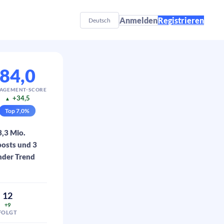
Anmelden
Registrieren
Deutsch
84,0
AGEMENT-SCORE
+34,5
▲
Top
7,0
%
3,3 Mio.
posts und 3
nder Trend
12
+9
FOLGT