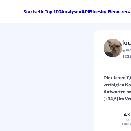
Startseite
Top 100
Analysen
API
Bluesky-Benutzera
lu
@luc
123
Die oberen 7,
verfolgten Ko
Antworten ang
(+34,5) im Ve
43
+16
LIKE