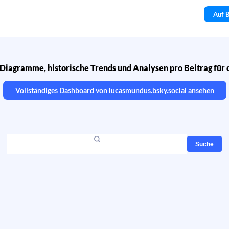
Auf B
Diagramme, historische Trends und Analysen pro Beitrag für 
Vollständiges Dashboard von
lucasmundus.bsky.social
ansehen
Suche