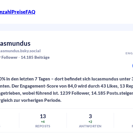
nzahl
Preise
FAQ
casmundus
asmundus.bsky.social
ENG
9
Follower
14.185
Beiträge
0% in den letzten 7 Tagen – dort befindet sich lucasmundus unter 
nten. Der Engagement-Score von 84,0 wird durch 43 Likes, 13 Re
etrieben, wobei führend ist. 1239 Follower, 14.185 Posts.steige
rgleich zur vorherigen Periode.
13
3
+4
+2
S
REPOSTS
ANTWORTEN