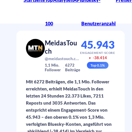
100
Benutzeranzahl
45.943
MeidasTou
ch
ENGAGEMENT-SCORE
-38.414
@meidastouch.com
▼
1,1 Mio.
6272
Top
0.1
%
Follower
Beiträge
Mit 6272 Beiträgen, die 1,1 Mio. Follower
erreichten, erhielt MeidasTouch in den
letzten 24 Stunden 22.373 Likes, 7211
Reposts und 3035 Antworten. Das
entspricht einem Engagement-Score von
45.943 – den oberen 0.1% von 1,3 Mio.
verfolgten Bluesky-Konten, angeführt von
.abkühlend (-38.414) im Vergleich zur