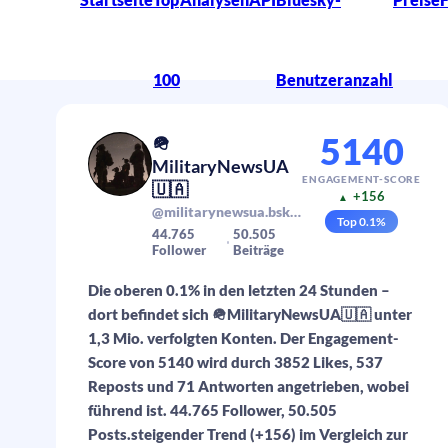
100
Benutzeranzahl
5140
🪖
MilitaryNewsUA
ENGAGEMENT-SCORE
🇺🇦
+156
▲
@militarynewsua.bsky.social
Top
0.1
%
44.765
50.505
Follower
Beiträge
Die oberen 0.1% in den letzten 24 Stunden –
dort befindet sich 🪖MilitaryNewsUA🇺🇦 unter
1,3 Mio. verfolgten Konten. Der Engagement-
Score von 5140 wird durch 3852 Likes, 537
Reposts und 71 Antworten angetrieben, wobei
führend ist. 44.765 Follower, 50.505
Posts.steigender Trend (+156) im Vergleich zur