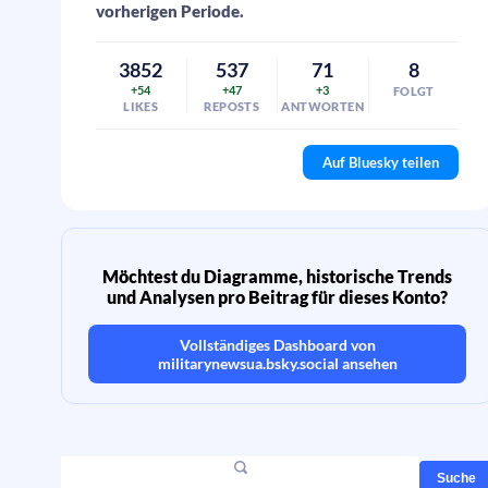
vorherigen Periode.
3852
537
71
8
+54
+47
+3
FOLGT
LIKES
REPOSTS
ANTWORTEN
Auf Bluesky teilen
Möchtest du Diagramme, historische Trends
und Analysen pro Beitrag für dieses Konto?
Vollständiges Dashboard von
militarynewsua.bsky.social
ansehen
Suche