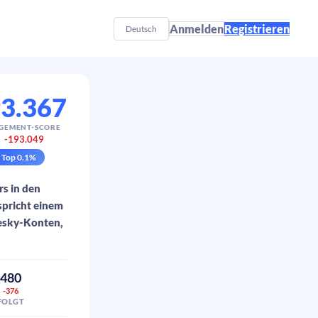
Anmelden
Registrieren
Deutsch
3.367
GEMENT-SCORE
-193.049
▼
Top
0.1
%
rs in den
spricht einem
uesky-Konten,
480
-376
FOLGT