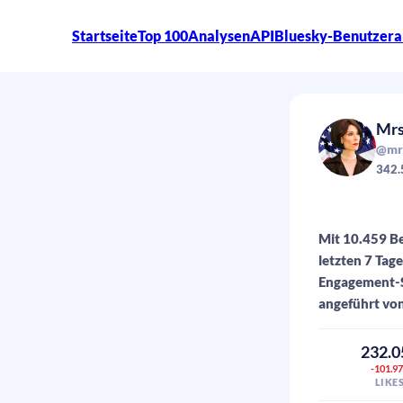
Startseite
Top 100
Analysen
API
Bluesky-Benutzera
Mrs
@mrs
342.
Mit 10.459 Be
letzten 7 Tag
Engagement-S
angeführt von
232.0
-101.9
LIKE