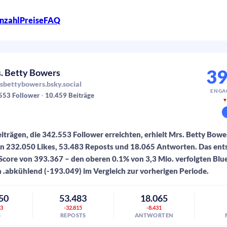
nzahl
Preise
FAQ
39
. Betty Bowers
bettybowers.bsky.social
ENGA
553
Follower
10.459
Beiträge
iträgen, die 342.553 Follower erreichten, erhielt Mrs. Betty Bowe
en 232.050 Likes, 53.483 Reposts und 18.065 Antworten. Das ent
core von 393.367 – den oberen 0.1% von 3,3 Mio. verfolgten Bl
 .abkühlend (-193.049) im Vergleich zur vorherigen Periode.
50
53.483
18.065
73
-32.815
-8.431
S
REPOSTS
ANTWORTEN