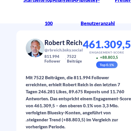
100
Benutzeranzahl
461.309,5
Robert Reich
@rbreich.bsky.social
ENGAGEMENT-SCORE
811.994
7522
+88.803,5
▲
Follower
Beiträge
Top
0.1
%
Mit 7522 Beiträgen, die 811.994 Follower
erreichten, erhielt Robert Reich in den letzten 7
Tagen 246.281 Likes, 89.675 Reposts und 11.760
Antworten. Das entspricht einem Engagement-Score
von 461.309,5 – den oberen 0.1% von 3,3 Mio.
verfolgten Bluesky-Konten, angeführt von
.steigender Trend (+88.803,5) im Vergleich zur
vorherigen Periode.