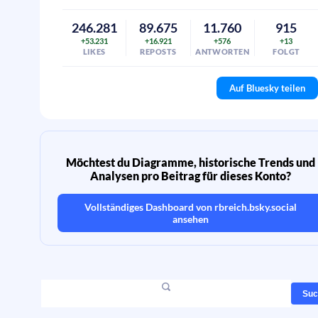
246.281
89.675
11.760
915
+53.231
+16.921
+576
+13
LIKES
REPOSTS
ANTWORTEN
FOLGT
Auf Bluesky teilen
Möchtest du Diagramme, historische Trends und
Analysen pro Beitrag für dieses Konto?
Vollständiges Dashboard von
rbreich.bsky.social
ansehen
Suc