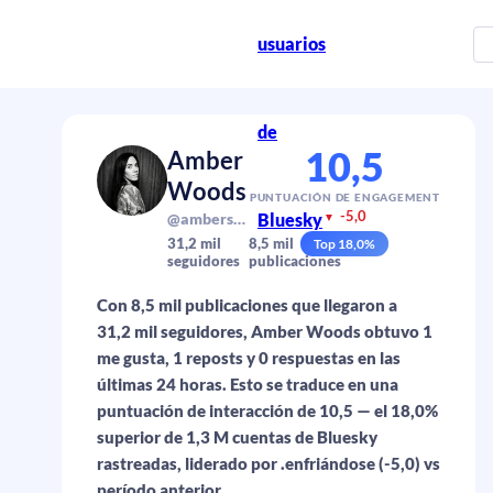
usuarios
de
10,5
Amber
Woods
PUNTUACIÓN DE ENGAGEMENT
-5,0
@amberspeaks.bsky.social
Bluesky
▼
31,2 mil
8,5 mil
Top
18,0
%
seguidores
publicaciones
Con 8,5 mil publicaciones que llegaron a
31,2 mil seguidores, Amber Woods obtuvo 1
me gusta, 1 reposts y 0 respuestas en las
últimas 24 horas. Esto se traduce en una
puntuación de interacción de 10,5 — el 18,0%
superior de 1,3 M cuentas de Bluesky
rastreadas, liderado por .enfriándose (-5,0) vs
período anterior.