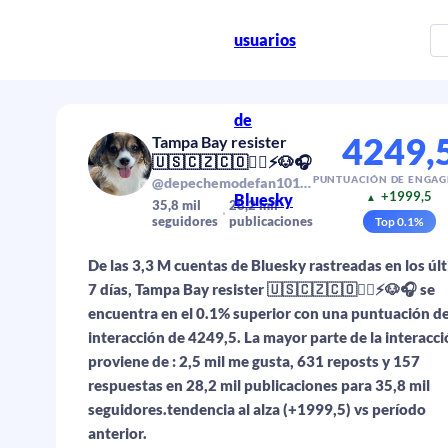
usuarios
de
4249,
Tampa Bay resister
🇺🇸🇨🇿🇨🇴🏴‍☠️⚡️🐶🎧
PUNTUACIÓN DE ENGA
@depechemodefan101.bsky.social
+1999,5
Bluesky
▲
35,8 mil
28,2 mil
seguidores
publicaciones
Top
0.1
%
De las 3,3 M cuentas de Bluesky rastreadas en los úl
7 días, Tampa Bay resister 🇺🇸🇨🇿🇨🇴🏴‍☠️⚡️🐶🎧 se
encuentra en el 0.1% superior con una puntuación d
interacción de 4249,5. La mayor parte de la interacc
proviene de : 2,5 mil me gusta, 631 reposts y 157
respuestas en 28,2 mil publicaciones para 35,8 mil
seguidores.tendencia al alza (+1999,5) vs período
anterior.