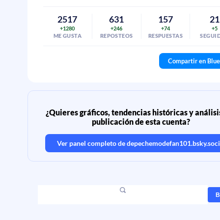
2517
631
157
21
+1280
+246
+74
+5
ME GUSTA
REPOSTEOS
RESPUESTAS
SEGUI
Compartir en Blu
¿Quieres gráficos, tendencias históricas y análisi
publicación de esta cuenta?
Ver panel completo de
depechemodefan101.bsky.soci
B