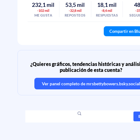
232,1 mil
53,5 mil
18,1 mil
4
-102 mil
-32,8 mil
-8,4 mil
-3
ME GUSTA
REPOSTEOS
RESPUESTAS
SEGU
Compartir en Bl
¿Quieres gráficos, tendencias históricas y anális
publicación de esta cuenta?
Ver panel completo de
mrsbettybowers.bsky.social