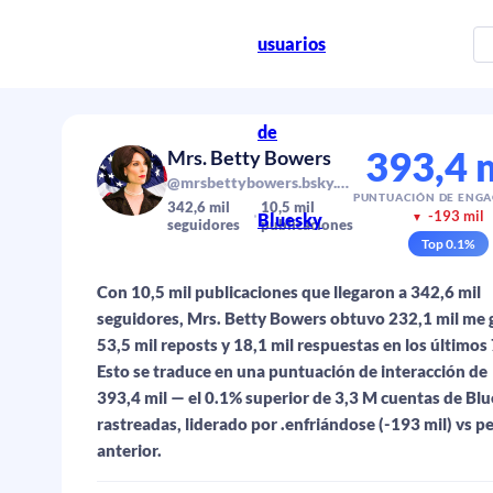
usuarios
de
393,4 
Mrs. Betty Bowers
@mrsbettybowers.bsky.social
PUNTUACIÓN DE ENG
342,6 mil
10,5 mil
-193 mil
Bluesky
▼
seguidores
publicaciones
Top
0.1
%
Con 10,5 mil publicaciones que llegaron a 342,6 mil
seguidores, Mrs. Betty Bowers obtuvo 232,1 mil me 
53,5 mil reposts y 18,1 mil respuestas en los últimos 
Esto se traduce en una puntuación de interacción de
393,4 mil — el 0.1% superior de 3,3 M cuentas de Bl
rastreadas, liderado por .enfriándose (-193 mil) vs p
anterior.