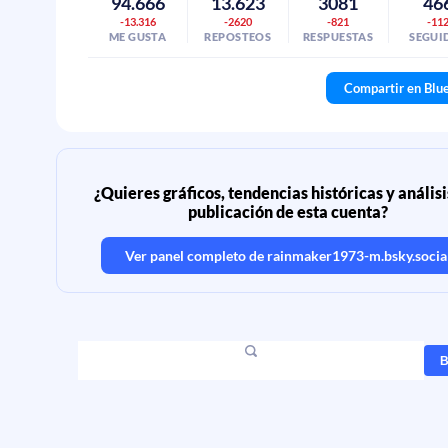
94.666
13.623
3081
46
-13.316
-2620
-821
-11
ME GUSTA
REPOSTEOS
RESPUESTAS
SEGUI
Compartir en Blu
¿Quieres gráficos, tendencias históricas y análisi
publicación de esta cuenta?
Ver panel completo de
rainmaker1973-m.bsky.socia
B