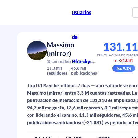
usuarios
de
131.1
Massimo
(mirror)
PUNTUACIÓN DE ENGA
-21.081
Bluesky
@rainmaker1973-m.bsky.social
▼
11,3 mil
45,6 mil
Top
0.1
%
seguidores
publicaciones
Top 0.1% en los últimos 7 días — ahí es donde se enc
Massimo (mirror) entre 3,3 M cuentas rastreadas. La
puntuación de interacción de 131.110 es impulsada 
94,7 mil me gusta, 13,6 mil reposts y 3,1 mil respuest
con liderando el camino. 11,3 mil seguidores, 45,6 mi
publicaciones.enfriándose (-21.081) vs período anter