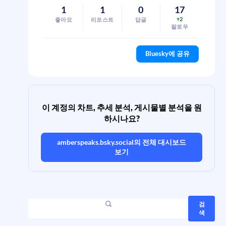
1
1
0
17
+2
좋아요
리포스트
답글
팔로우
Bluesky에 공유
이 계정의 차트, 추세 분석, 게시물별 분석을 원
하시나요?
amberspeaks.bsky.social
의 전체 대시보드
보기
검
색