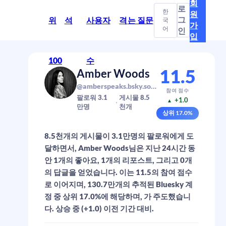
회
로
한
원
그
위
석
사용자
격
는 질문
국
가
어
인
입
100
수
11.5
Amber Woods
@amberspeaks.bsky.social
참여 점수
팔로워
3.1
게시물
8.5
+1.0
▲
만
명
천
개
상위
17.0
%
8.5천개의 게시물이 3.1만명의 팔로워에게 도
달하면서, Amber Woods님은 지난 24시간 동
안 1개의 좋아요, 1개의 리포스트, 그리고 0개
의 답글을 얻었습니다. 이는 11.5의 참여 점수
로 이어지며, 130.7만개의 추적된 Bluesky 계
정 중 상위 17.0%에 해당하며, 가 주도했습니
다. 상승 중 (+1.0) 이전 기간 대비.