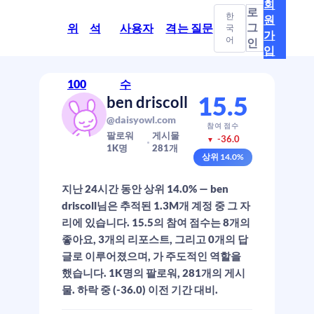
회
로
한
원
그
위
석
사용자
격
는 질문
국
가
어
인
입
100
수
15.5
ben driscoll
@daisyowl.com
참여 점수
팔로워
게시물
-36.0
▼
1K
명
281
개
상위
14.0
%
지난 24시간 동안 상위 14.0% — ben
driscoll님은 추적된 1.3M개 계정 중 그 자
리에 있습니다. 15.5의 참여 점수는 8개의
좋아요, 3개의 리포스트, 그리고 0개의 답
글로 이루어졌으며, 가 주도적인 역할을
했습니다. 1K명의 팔로워, 281개의 게시
물. 하락 중 (-36.0) 이전 기간 대비.