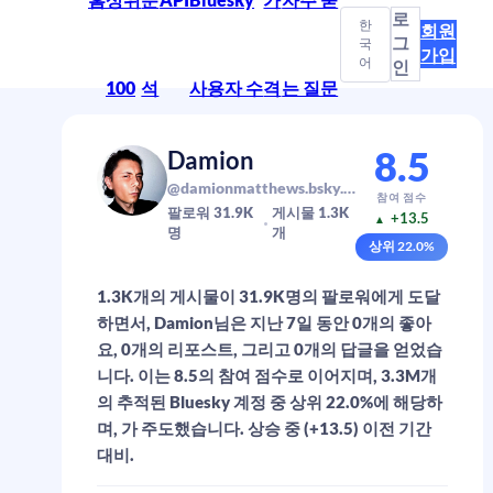
로
한
회원
그
국
가입
어
인
100
석
사용자 수
격
는 질문
8.5
Damion
@damionmatthews.bsky.social
참여 점수
팔로워
31.9K
게시물
1.3K
+13.5
▲
명
개
상위
22.0
%
1.3K개의 게시물이 31.9K명의 팔로워에게 도달
하면서, Damion님은 지난 7일 동안 0개의 좋아
요, 0개의 리포스트, 그리고 0개의 답글을 얻었습
니다. 이는 8.5의 참여 점수로 이어지며, 3.3M개
의 추적된 Bluesky 계정 중 상위 22.0%에 해당하
며, 가 주도했습니다. 상승 중 (+13.5) 이전 기간
대비.