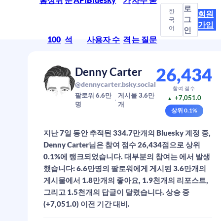
로
한
회원
그
국
가입
어
인
100
석
사용자 수
격
는 질문
26,434
Denny Carter
@dennycarter.bsky.social
참여 점수
팔로워
6.6만
게시물
3.6만
+7,051.0
▲
명
개
상위
0.1
%
지난 7일 동안 추적된 334.7만개의 Bluesky 계정 중,
Denny Carter님은 참여 점수 26,434점으로 상위
0.1%에 랭크되었습니다. 대부분의 참여는 에서 발생
했습니다: 6.6만명의 팔로워에게 게시된 3.6만개의
게시물에서 1.8만개의 좋아요, 1.9천개의 리포스트,
그리고 1.5천개의 답글이 달렸습니다. 상승 중
(+7,051.0) 이전 기간 대비.