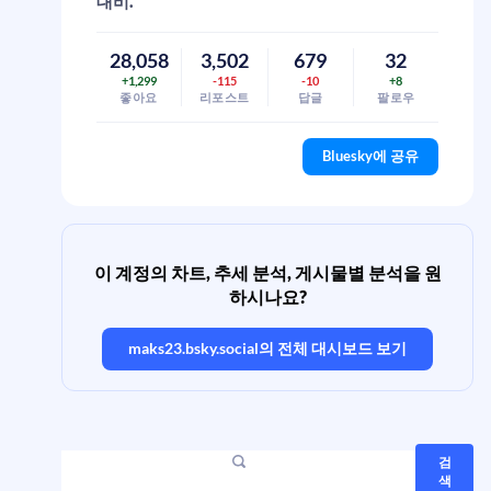
대비.
28,058
3,502
679
32
+1,299
-115
-10
+8
좋아요
리포스트
답글
팔로우
Bluesky에 공유
이 계정의 차트, 추세 분석, 게시물별 분석을 원
하시나요?
maks23.bsky.social
의 전체 대시보드 보기
검
색