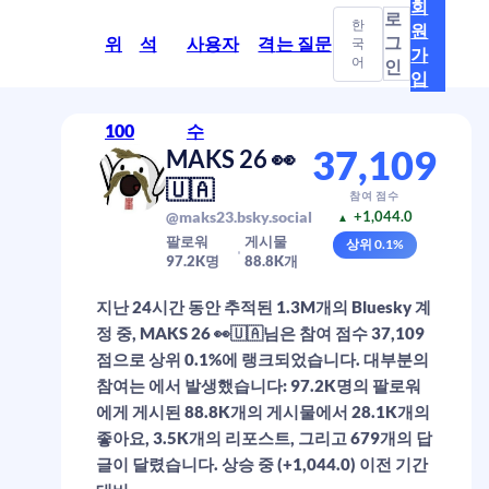
회
로
한
원
그
위
석
사용자
격
는 질문
국
가
어
인
입
100
수
37,109
MAKS 26 👀
🇺🇦
참여 점수
@maks23.bsky.social
+1,044.0
▲
팔로워
게시물
상위
0.1
%
97.2K
명
88.8K
개
지난 24시간 동안 추적된 1.3M개의 Bluesky 계
정 중, MAKS 26 👀🇺🇦님은 참여 점수 37,109
점으로 상위 0.1%에 랭크되었습니다. 대부분의
참여는 에서 발생했습니다: 97.2K명의 팔로워
에게 게시된 88.8K개의 게시물에서 28.1K개의
좋아요, 3.5K개의 리포스트, 그리고 679개의 답
글이 달렸습니다. 상승 중 (+1,044.0) 이전 기간