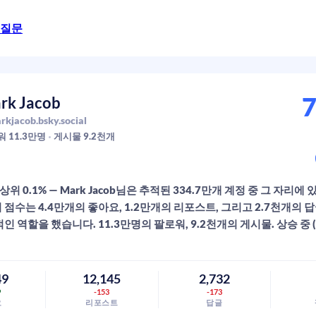
 질문
7
rk Jacob
kjacob.bsky.social
워
11.3만
명
게시물
9.2천
개
상위 0.1% — Mark Jacob님은 추적된 334.7만개 계정 중 그 자리에
참여 점수는 4.4만개의 좋아요, 1.2만개의 리포스트, 그리고 2.7천개의
인 역할을 했습니다. 11.3만명의 팔로워, 9.2천개의 게시물. 상승 중 (+1
49
12,145
2,732
9
-153
-173
요
리포스트
답글