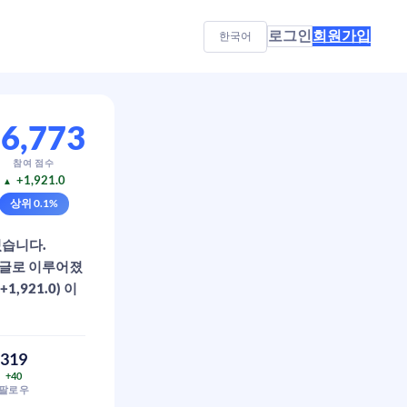
로그인
회원가입
한국어
6,773
참여 점수
+1,921.0
▲
상위
0.1
%
 있습니다.
 답글로 이루어졌
,921.0) 이
319
+40
팔로우