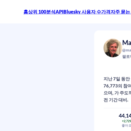
홈
상위 100
분석
API
Bluesky 사용자 수
가격
자주 묻는
Ma
@mar
팔로
지난 7일 동안 
76,773의 
으며, 가 주도적
전 기간 대비.
44,1
+2,72
좋아