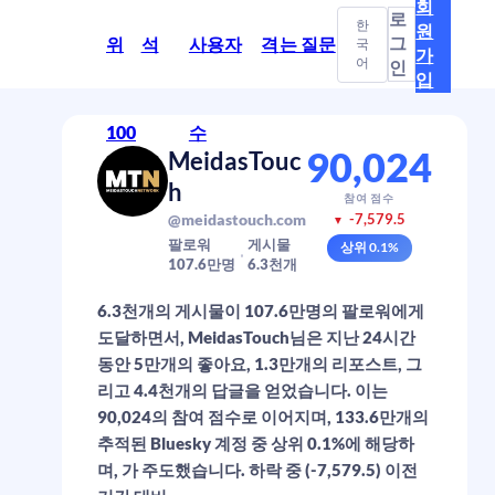
회
로
한
원
그
위
석
사용자
격
는 질문
국
가
어
인
입
100
수
90,024
MeidasTouc
h
참여 점수
@meidastouch.com
-7,579.5
▼
팔로워
게시물
상위
0.1
%
107.6만
명
6.3천
개
6.3천개의 게시물이 107.6만명의 팔로워에게
도달하면서, MeidasTouch님은 지난 24시간
동안 5만개의 좋아요, 1.3만개의 리포스트, 그
리고 4.4천개의 답글을 얻었습니다. 이는
90,024의 참여 점수로 이어지며, 133.6만개의
추적된 Bluesky 계정 중 상위 0.1%에 해당하
며, 가 주도했습니다. 하락 중 (-7,579.5) 이전