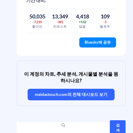
기간 대비.
50,035
13,349
4,418
109
-7,210
-381
+132
-5
좋아요
리포스트
답글
팔로우
Bluesky에 공유
이 계정의 차트, 추세 분석, 게시물별 분석을 원
하시나요?
meidastouch.com
의 전체 대시보드 보기
검
색