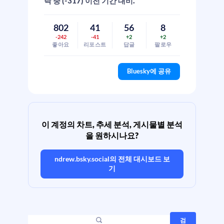
락 중 (-317) 이전 기간 대비.
802
41
56
8
-242
-41
+2
+2
좋아요
리포스트
답글
팔로우
Bluesky에 공유
이 계정의 차트, 추세 분석, 게시물별 분석
을 원하시나요?
ndrew.bsky.social
의 전체 대시보드 보
기
검