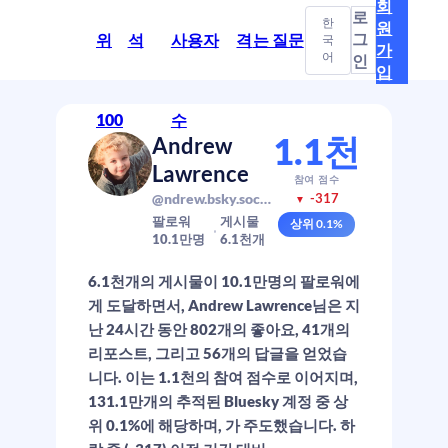
회
로
한
원
그
위
석
사용자
격
는 질문
국
가
어
인
입
100
수
1.1천
Andrew
Lawrence
참여 점수
@ndrew.bsky.social
-317
▼
팔로워
게시물
상위
0.1
%
10.1만
명
6.1천
개
6.1천개의 게시물이 10.1만명의 팔로워에
게 도달하면서, Andrew Lawrence님은 지
난 24시간 동안 802개의 좋아요, 41개의
리포스트, 그리고 56개의 답글을 얻었습
니다. 이는 1.1천의 참여 점수로 이어지며,
131.1만개의 추적된 Bluesky 계정 중 상
위 0.1%에 해당하며, 가 주도했습니다. 하