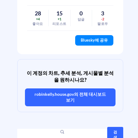
28
15
0
3
+4
+1
-2
답글
좋아요
리포스트
팔로우
Bluesky에 공유
이 계정의 차트, 추세 분석, 게시물별 분석
을 원하시나요?
robinkelly.house.gov
의 전체 대시보드
보기
검
색