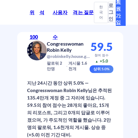
회
로
한
원
그
위
석
사용자
격
는 질문
국
가
어
인
입
100
수
59.5
Congresswoman
Robin Kelly
참여 점수
@robinkelly.house.gov
+5.0
▲
팔로워
2
게시물
1.6
만
명
천
개
상위
5.0
%
지난 24시간 동안 상위 5.0% —
Congresswoman Robin Kelly님은 추적된
135.4만개 계정 중 그 자리에 있습니다.
59.5의 참여 점수는 28개의 좋아요, 15개
의 리포스트, 그리고 0개의 답글로 이루어
졌으며, 가 주도적인 역할을 했습니다. 2만
명의 팔로워, 1.6천개의 게시물. 상승 중
(+5.0) 이전 기간 대비.