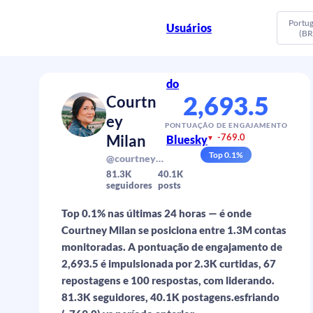
Portu
Usuários
(BR
do
2,693.5
Courtn
ey
PONTUAÇÃO DE ENGAJAMENTO
Milan
-769.0
Bluesky
▼
Top
0.1
%
@courtneymilan.com
81.3K
40.1K
seguidores
posts
Top 0.1% nas últimas 24 horas — é onde
Courtney Milan se posiciona entre 1.3M contas
monitoradas. A pontuação de engajamento de
2,693.5 é impulsionada por 2.3K curtidas, 67
repostagens e 100 respostas, com liderando.
81.3K seguidores, 40.1K postagens.esfriando