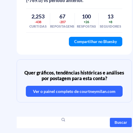
(-769.0) vs período anterior.
2,253
67
100
13
-438
-207
+26
+8
CURTIDAS
REPOSTAGENS
RESPOSTAS
SEGUIDORES
Compartilhar no Bluesky
Quer gráficos, tendências históricas e análises
por postagem para esta conta?
Ver o painel completo de
courtneymilan.com
Buscar