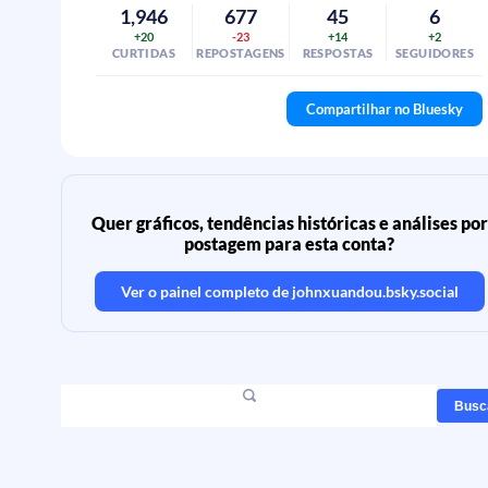
1,946
677
45
6
+20
-23
+14
+2
CURTIDAS
REPOSTAGENS
RESPOSTAS
SEGUIDORES
Compartilhar no Bluesky
Quer gráficos, tendências históricas e análises por
postagem para esta conta?
Ver o painel completo de
johnxuandou.bsky.social
Busc