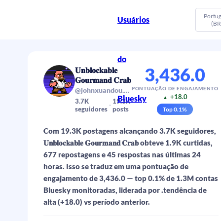
Portu
Usuários
(BR
do
3,436.0
𝐔𝐧𝐛𝐥𝐨𝐜𝐤𝐚𝐛𝐥𝐞
𝐆𝐨𝐮𝐫𝐦𝐚𝐧𝐝 𝐂𝐫𝐚𝐛
PONTUAÇÃO DE ENGAJAMENTO
@johnxuandou.bsky.social
+18.0
Bluesky
▲
3.7K
19.3K
seguidores
posts
Top
0.1
%
Com 19.3K postagens alcançando 3.7K seguidores,
𝐔𝐧𝐛𝐥𝐨𝐜𝐤𝐚𝐛𝐥𝐞 𝐆𝐨𝐮𝐫𝐦𝐚𝐧𝐝 𝐂𝐫𝐚𝐛 obteve 1.9K curtidas,
677 repostagens e 45 respostas nas últimas 24
horas. Isso se traduz em uma pontuação de
engajamento de 3,436.0 — top 0.1% de 1.3M contas
Bluesky monitoradas, liderada por .tendência de
alta (+18.0) vs período anterior.