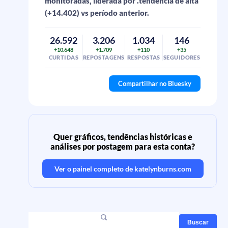
monitoradas, liderada por .tendência de alta
(+14.402) vs período anterior.
26.592
3.206
1.034
146
+10.648
+1.709
+110
+35
CURTIDAS
REPOSTAGENS
RESPOSTAS
SEGUIDORES
Compartilhar no Bluesky
Quer gráficos, tendências históricas e
análises por postagem para esta conta?
Ver o painel completo de
katelynburns.com
Buscar