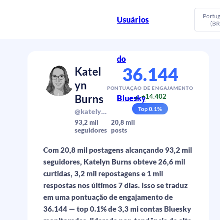
Portu
Usuários
(BR
do
36.144
Katel
yn
PONTUAÇÃO DE ENGAJAMENTO
Burns
+14.402
Bluesky
▲
Top
0.1
%
@katelynburns.com
93,2 mil
20,8 mil
seguidores
posts
Com 20,8 mil postagens alcançando 93,2 mil
seguidores, Katelyn Burns obteve 26,6 mil
curtidas, 3,2 mil repostagens e 1 mil
respostas nos últimos 7 dias. Isso se traduz
em uma pontuação de engajamento de
36.144 — top 0.1% de 3,3 mi contas Bluesky