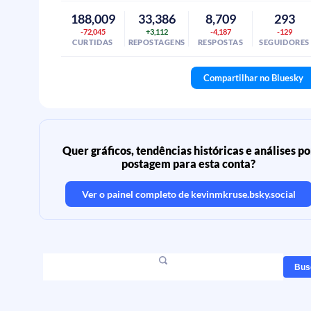
188,009
33,386
8,709
293
-72,045
+3,112
-4,187
-129
CURTIDAS
REPOSTAGENS
RESPOSTAS
SEGUIDORES
Compartilhar no Bluesky
Quer gráficos, tendências históricas e análises po
postagem para esta conta?
Ver o painel completo de
kevinmkruse.bsky.social
Bus