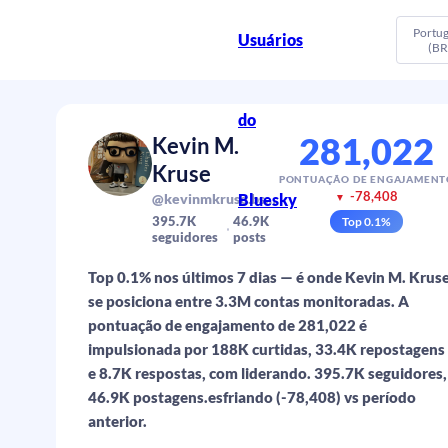
Portu
Usuários
(BR
do
281,022
Kevin M.
Kruse
PONTUAÇÃO DE ENGAJAMENT
-78,408
Bluesky
@kevinmkruse.bsky.social
▼
395.7K
46.9K
Top
0.1
%
seguidores
posts
Top 0.1% nos últimos 7 dias — é onde Kevin M. Krus
se posiciona entre 3.3M contas monitoradas. A
pontuação de engajamento de 281,022 é
impulsionada por 188K curtidas, 33.4K repostagens
e 8.7K respostas, com liderando. 395.7K seguidores,
46.9K postagens.esfriando (-78,408) vs período
anterior.