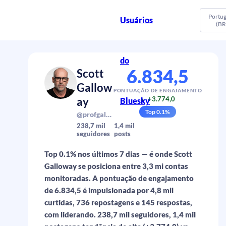
Portu
Usuários
(BR
do
6.834,5
Scott
Gallow
PONTUAÇÃO DE ENGAJAMENTO
ay
+3.774,0
Bluesky
▲
Top
0.1
%
@profgalloway.com
238,7 mil
1,4 mil
seguidores
posts
Top 0.1% nos últimos 7 dias — é onde Scott
Galloway se posiciona entre 3,3 mi contas
monitoradas. A pontuação de engajamento
de 6.834,5 é impulsionada por 4,8 mil
curtidas, 736 repostagens e 145 respostas,
com liderando. 238,7 mil seguidores, 1,4 mil