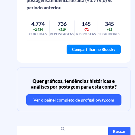
postagens.tendência de alta (+3.774,0) vs
período anterior.
4.774
736
145
345
+2.934
+519
-72
+62
CURTIDAS
REPOSTAGENS
RESPOSTAS
SEGUIDORES
Compartilhar no Bluesky
Quer gráficos, tendências históricas e
análises por postagem para esta conta?
Ver o painel completo de
profgalloway.com
Buscar