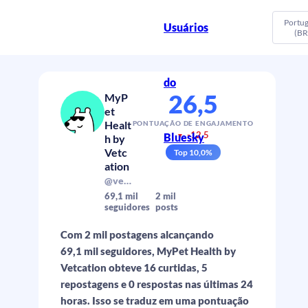
Portu
Usuários
(BR
do
26,5
MyP
et
Healt
PONTUAÇÃO DE ENGAJAMENTO
-12,5
Bluesky
▼
h by
Vetc
Top
10,0
%
ation
@vetcation.com
69,1 mil
2 mil
seguidores
posts
Com 2 mil postagens alcançando
69,1 mil seguidores, MyPet Health by
Vetcation obteve 16 curtidas, 5
repostagens e 0 respostas nas últimas 24
horas. Isso se traduz em uma pontuação