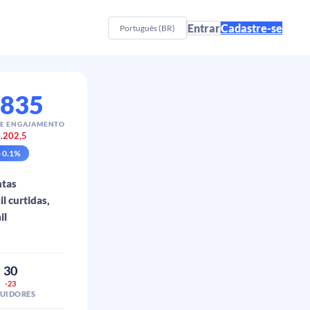
Entrar
Cadastre-se
Português (BR)
.835
E ENGAJAMENTO
.202,5
p
0.1
%
ntas
l curtidas,
il
30
-23
GUIDORES