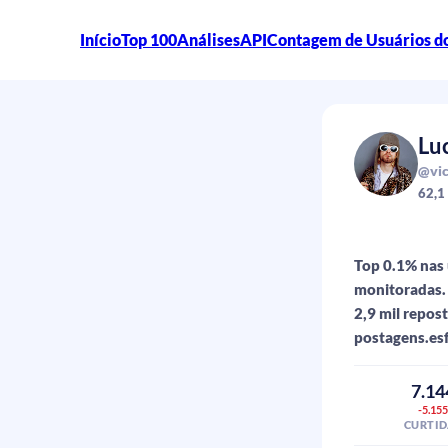
Início
Top 100
Análises
API
Contagem de Usuários d
Lu
@vic
62,1
Top 0.1% nas 
monitoradas. 
2,9 mil repos
postagens.esf
7.14
-5.15
CURTID