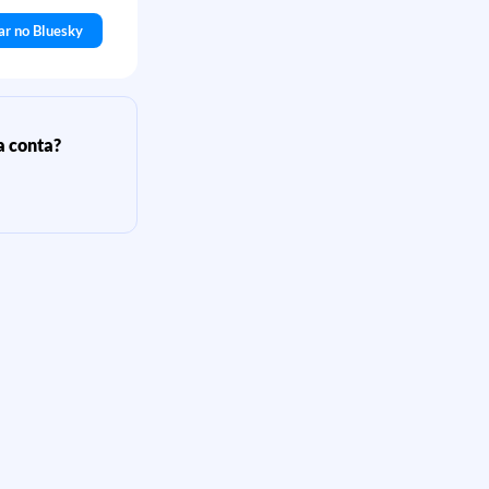
ar no Bluesky
a conta?