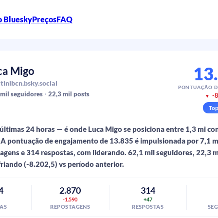
o Bluesky
Preços
FAQ
13
ca Migo
tinibcn.bsky.social
PONTUAÇÃO D
 mil
seguidores
22,3 mil
posts
-8
▼
To
últimas 24 horas — é onde Luca Migo se posiciona entre 1,3 mi co
A pontuação de engajamento de 13.835 é impulsionada por 7,1 mi
tagens e 314 respostas, com liderando. 62,1 mil seguidores, 22,3 m
riando (-8.202,5) vs período anterior.
4
2.870
314
5
-1.590
+47
AS
REPOSTAGENS
RESPOSTAS
SE