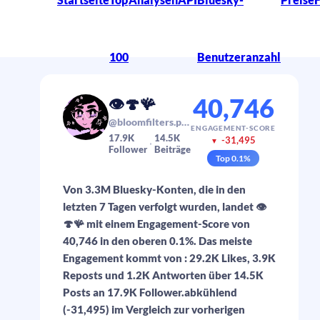
100
Benutzeranzahl
40,746
👁️🍄🪸
@bloomfilters.plus
ENGAGEMENT-SCORE
17.9K
14.5K
-31,495
▼
Follower
Beiträge
Top
0.1
%
Von 3.3M Bluesky-Konten, die in den
letzten 7 Tagen verfolgt wurden, landet 👁️
🍄🪸 mit einem Engagement-Score von
40,746 in den oberen 0.1%. Das meiste
Engagement kommt von : 29.2K Likes, 3.9K
Reposts und 1.2K Antworten über 14.5K
Posts an 17.9K Follower.abkühlend
(-31,495) im Vergleich zur vorherigen