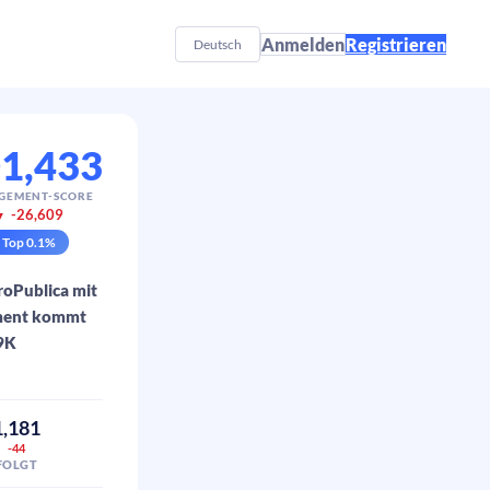
Anmelden
Registrieren
Deutsch
1,433
GEMENT-SCORE
-26,609
▼
Top
0.1
%
roPublica mit
ement kommt
.9K
1,181
-44
FOLGT