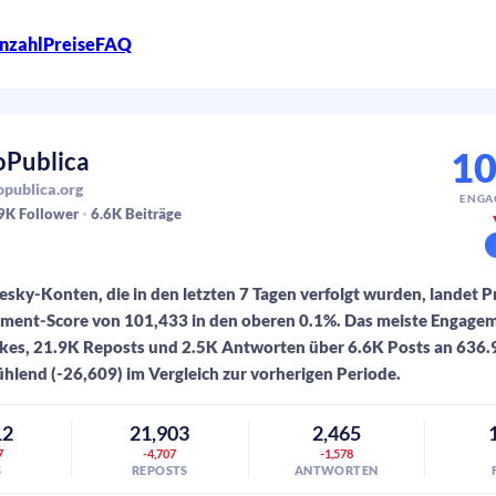
nzahl
Preise
FAQ
10
oPublica
publica.org
ENGA
9K
Follower
6.6K
Beiträge
sky-Konten, die in den letzten 7 Tagen verfolgt wurden, landet P
ment-Score von 101,433 in den oberen 0.1%. Das meiste Engag
Likes, 21.9K Reposts und 2.5K Antworten über 6.6K Posts an 636
hlend (-26,609) im Vergleich zur vorherigen Periode.
12
21,903
2,465
7
-4,707
-1,578
S
REPOSTS
ANTWORTEN