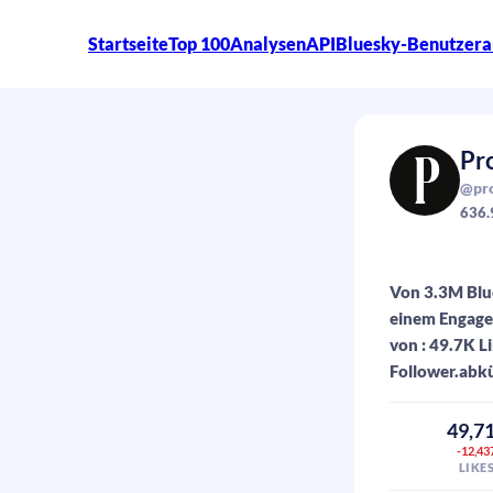
Startseite
Top 100
Analysen
API
Bluesky-Benutzera
Pr
@pro
636.
Von 3.3M Blue
einem Engage
von : 49.7K 
Follower.abkü
49,7
-12,43
LIKE