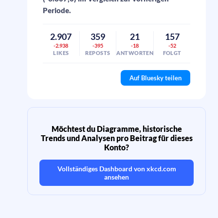
Periode.
2.907
359
21
157
-2.938
-395
-18
-52
LIKES
REPOSTS
ANTWORTEN
FOLGT
Auf Bluesky teilen
Möchtest du Diagramme, historische
Trends und Analysen pro Beitrag für dieses
Konto?
Vollständiges Dashboard von
xkcd.com
ansehen