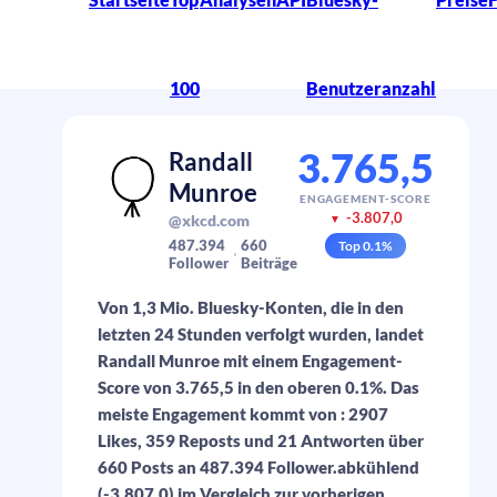
100
Benutzeranzahl
3.765,5
Randall
Munroe
ENGAGEMENT-SCORE
-3.807,0
@xkcd.com
▼
487.394
660
Top
0.1
%
Follower
Beiträge
Von 1,3 Mio. Bluesky-Konten, die in den
letzten 24 Stunden verfolgt wurden, landet
Randall Munroe mit einem Engagement-
Score von 3.765,5 in den oberen 0.1%. Das
meiste Engagement kommt von : 2907
Likes, 359 Reposts und 21 Antworten über
660 Posts an 487.394 Follower.abkühlend
(-3.807,0) im Vergleich zur vorherigen