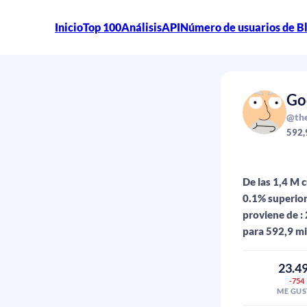
Inicio
Top 100
Análisis
API
Número de usuarios de B
Go
@th
592,
De las 1,4 M 
0.1% superior
proviene de : 
para 592,9 mi
23.4
-754
ME GUS