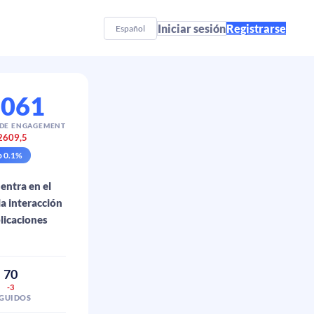
Iniciar sesión
Registrarse
Español
.061
 DE ENGAGEMENT
2609,5
p
0.1
%
entra en el
a interacción
blicaciones
70
-3
EGUIDOS