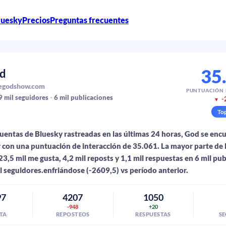
luesky
Precios
Preguntas frecuentes
35
d
egodshow.com
PUNTUACIÓN
9 mil
seguidores
6 mil
publicaciones
-
▼
To
cuentas de Bluesky rastreadas en las últimas 24 horas, God se encu
 con una puntuación de interacción de 35.061. La mayor parte de l
23,5 mil me gusta, 4,2 mil reposts y 1,1 mil respuestas en 6 mil pu
l seguidores.enfriándose (-2609,5) vs período anterior.
97
4207
1050
-948
+20
TA
REPOSTEOS
RESPUESTAS
S