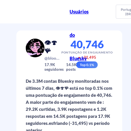
Portu
Usuários
(BR
do
40,746
👁️🍄
🪸
PONTUAÇÃO DE ENGAJAMENTO
-31,495
@bloomfilters.plus
Bluesky
▼
17.9K
14.5K
Top
0.1
%
seguidores
posts
De 3.3M contas Bluesky monitoradas nos
últimos 7 dias, 👁️🍄🪸 está no top 0.1% com
uma pontuação de engajamento de 40,746.
A maior parte do engajamento vem de :
29.2K curtidas, 3.9K repostagens e 1.2K
respostas em 14.5K postagens para 17.9K
seguidores.esfriando (-31,495) vs período
anterior.